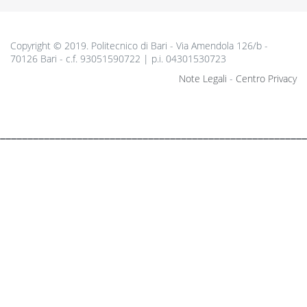
Copyright © 2019. Politecnico di Bari - Via Amendola 126/b -
70126 Bari - c.f. 93051590722 | p.i. 04301530723
Note Legali
-
Centro Privacy
________________________________________________________