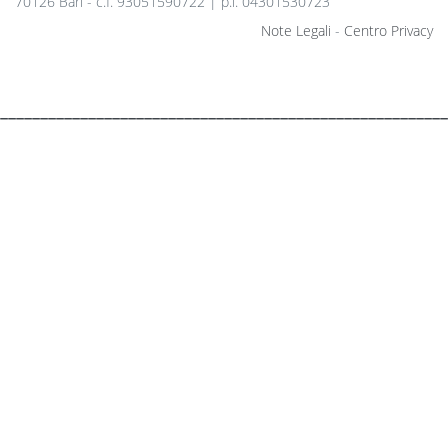
70126 Bari - c.f. 93051590722 | p.i. 04301530723
Note Legali
-
Centro Privacy
________________________________________________________