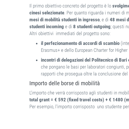
Il primo obiettivo concreto del progetto è lo
svolgimen
cinesi selezionate
. Per quanto riguarda i numeri di mo
mesi di mobilità studenti in ingresso
, e di
48 mesi di
studenti incoming
e di
8 studenti outgoing
; questi 
Altri obiettivi immediati del progetto sono:
il perfezionamento di accordi di scambio
(int
Erasmus+ e dello European Charter for Higher
incontri di delegazioni del Politecnico di Bari e
che pongano le basi per laboratori congiunti, pr
rapporti che prosegua oltre la conclusione del
Importo delle borse di mobilità
L'importo che verrà corrisposto agli studenti in mobi
total grant = € 592 (fixed travel costs) + € 1480 (
Per esempio, l'importo corrisposto uno studente per