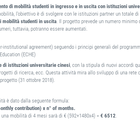
to di mobilità studenti in ingresso e in uscita con istituzioni unive
bilità, l'obiettivo è di svolgere con le istituzioni partner un totale di
 mobilità studenti in uscita
. Il progetto prevede un numero minimo 
numeri, tuttavia, potranno essere aumentati.
er-institutional agreement) seguendo i principi generali del program
 Education (ECHE)
 di istituzioni universitarie cinesi
, con la stipula di nuovi accordi q
ogetti di ricerca, ecc. Questa attività mira allo sviluppo di una rete d
 progetto (31 ottobre 2018).
lità è dato dalla seguente formula:
monthly contribution) x n° of months.
 una mobilità di 4 mesi sarà di € (592+1480x4) =
€ 6512
.