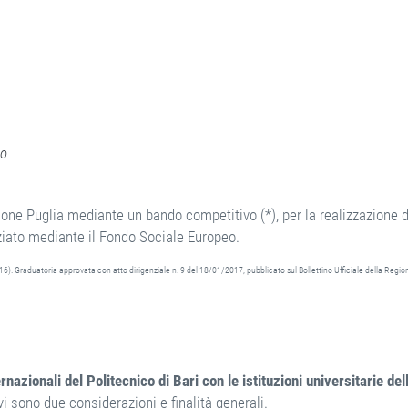
to
one Puglia mediante un bando competitivo (*), per la realizzazione 
nziato mediante il Fondo Sociale Europeo.
16). Graduatoria approvata con atto dirigenziale n. 9 del 18/01/2017, pubblicato sul Bollettino Ufficiale della Regio
nazionali del Politecnico di Bari con le istituzioni universitarie del
vi sono due considerazioni e finalità generali.