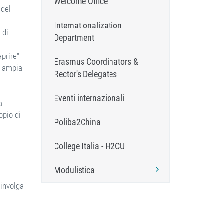
Welcome Office
 del
Internationalization
 di
Department
aprire"
Erasmus Coordinators &
ù ampia
Rector's Delegates
Eventi internazionali
a
ppio di
Poliba2China
College Italia - H2CU
Modulistica
oinvolga