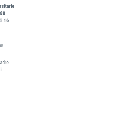
rsitarie
88
di
16
ma
uadro
i