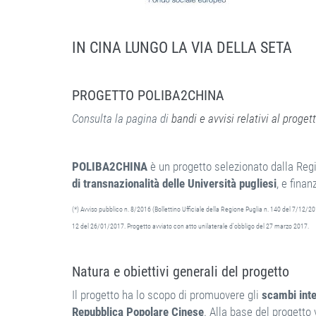
IN CINA LUNGO LA VIA DELLA SETA
PROGETTO POLIBA2CHINA
Consulta la pagina di
bandi e avvisi relativi al proget
POLIBA2CHINA
è un progetto selezionato dalla Regi
di transnazionalità delle Università pugliesi
, e fina
(*) Avviso pubblico n. 8/2016 (Bollettino Ufficiale della Regione Puglia n. 140 del 7/12/20
12 del 26/01/2017. Progetto avviato con atto unilaterale d'obbligo del 27 marzo 2017.
Natura e obiettivi generali del progetto
Il progetto ha lo scopo di promuovere gli
scambi inter
Repubblica Popolare Cinese
. Alla base del progetto 