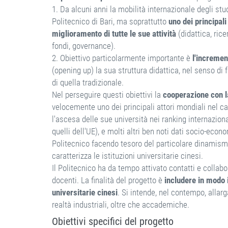
1. Da alcuni anni la mobilità internazionale degli st
Politecnico di Bari, ma soprattutto
uno dei principal
miglioramento di tutte le sue attività
(didattica, rice
fondi, governance).
2. Obiettivo particolarmente importante è
l'incremen
(opening up) la sua struttura didattica, nel senso di
di quella tradizionale.
Nel perseguire questi obiettivi la
cooperazione con l
velocemente uno dei principali attori mondiali nel c
l'ascesa delle sue università nei ranking internazional
quelli dell'UE), e molti altri ben noti dati socio-eco
Politecnico facendo tesoro del particolare dinamism
caratterizza le istituzioni universitarie cinesi.
Il Politecnico ha da tempo attivato contatti e collab
docenti. La finalità del progetto è
includere in modo i
universitarie cinesi
. Si intende, nel contempo, allar
realtà industriali, oltre che accademiche.
Obiettivi specifici del progetto