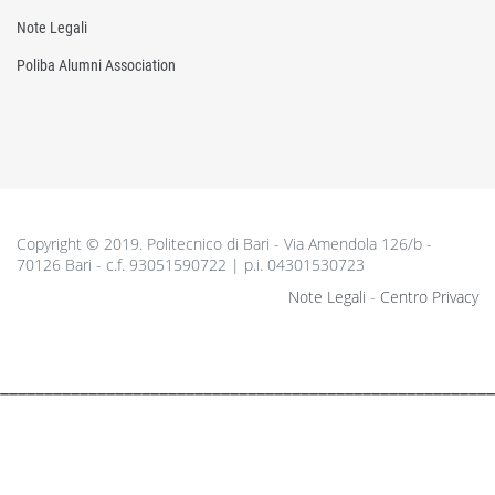
Note Legali
Poliba Alumni Association
Copyright © 2019. Politecnico di Bari - Via Amendola 126/b -
70126 Bari - c.f. 93051590722 | p.i. 04301530723
Note Legali
-
Centro Privacy
________________________________________________________