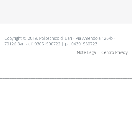
Copyright © 2019. Politecnico di Bari - Via Amendola 126/b -
70126 Bari - c.f. 93051590722 | p.i. 04301530723
Note Legali
-
Centro Privacy
________________________________________________________