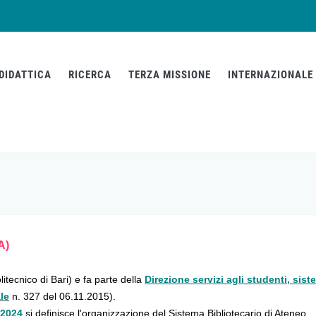
DIDATTICA
RICERCA
TERZA MISSIONE
INTERNAZIONALE
A)
litecnico di Bari) e fa parte della
Direzione servizi agli studenti, sis
le
n. 327 del 06.11.2015).
/2024
si definisce l'organizzazione del Sistema Bibliotecario di Ateneo.