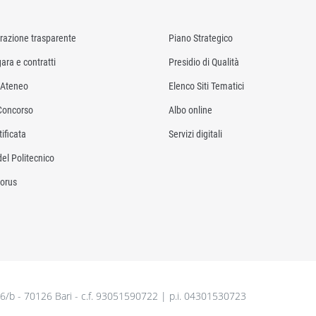
razione trasparente
Piano Strategico
ara e contratti
Presidio di Qualità
i Ateneo
Elenco Siti Tematici
Concorso
Albo online
ificata
Servizi digitali
del Politecnico
orus
26/b - 70126 Bari - c.f. 93051590722 | p.i. 04301530723