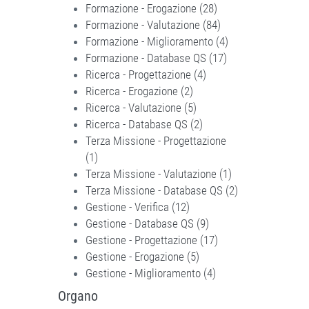
Formazione - Erogazione (28)
Apply
Formazione -
Formazione - Valutazione (84)
Formazione
Apply
Progettazione
Formazione - Miglioramento (4)
-
Formazione
Apply
filter
Formazione - Database QS (17)
Erogazione
-
Apply
Formazione -
Ricerca - Progettazione (4)
Apply Ricerca
filter
Valutazione
Formazione
Miglioramento
Ricerca - Erogazione (2)
Apply
-
filter
- Database
filter
Ricerca - Valutazione (5)
Ricerca -
Apply
Progettazione
QS filter
Ricerca - Database QS (2)
Erogazione
Ricerca -
Apply
filter
Terza Missione - Progettazione
filter
Valutazione
Ricerca -
(1)
Apply Terza Missione -
filter
Database
Terza Missione - Valutazione (1)
Progettazione filter
QS filter
Apply Terza
Terza Missione - Database QS (2)
Missione -
Apply
Gestione - Verifica (12)
Apply
Valutazione
Terza
Gestione - Database QS (9)
Gestione -
Apply
filter
Missione
Gestione - Progettazione (17)
Verifica filter
Gestione
Apply
-
Gestione - Erogazione (5)
Apply
-
Gestione -
Database
Gestione - Miglioramento (4)
Gestione -
Database
Apply
Progettazione
QS filter
Erogazione
QS filter
Gestione -
filter
Organo
filter
Miglioramento