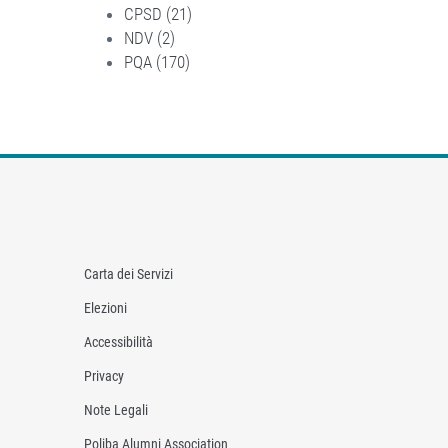
CPSD (21)
Apply CPSD filter
filter
NDV (2)
Apply NDV filter
PQA (170)
Apply PQA filter
Carta dei Servizi
Elezioni
Accessibilità
Privacy
Note Legali
Poliba Alumni Association