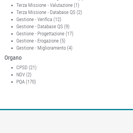
Terza Missione - Valutazione (1)
Apply Terza Missione -
Progettazione filter
Terza Missione - Database QS (2)
Valutazione filter
Apply Terza Missione -
Gestione - Verifica (12)
Apply Gestione - Verifica filter
Database QS filter
Gestione - Database QS (9)
Apply Gestione - Database QS
Gestione - Progettazione (17)
filter
Apply Gestione -
Gestione - Erogazione (5)
Apply Gestione - Erogazione filter
Progettazione filter
Gestione - Miglioramento (4)
Apply Gestione -
Miglioramento filter
Organo
CPSD (21)
Apply CPSD filter
NDV (2)
Apply NDV filter
PQA (170)
Apply PQA filter