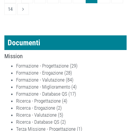
14
Documenti
Mission
Formazione - Progettazione (29)
Apply Formazione -
Formazione - Erogazione (28)
Apply Formazione - Erogazione
Progettazione filter
Formazione - Valutazione (84)
filter
Apply Formazione -
Formazione - Miglioramento (4)
Valutazione filter
Apply Formazione -
Formazione - Database QS (17)
Apply Formazione -
Miglioramento filter
Ricerca - Progettazione (4)
Apply Ricerca - Progettazione
Database QS filter
Ricerca - Erogazione (2)
Apply Ricerca - Erogazione filter
filter
Ricerca - Valutazione (5)
Apply Ricerca - Valutazione filter
Ricerca - Database QS (2)
Apply Ricerca - Database QS filter
Terza Missione - Progettazione (1)
Apply Terza Missione -