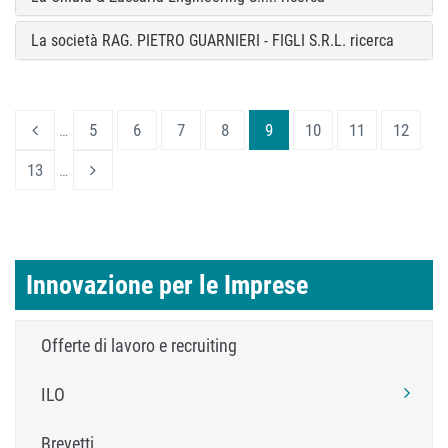
La società RAG. PIETRO GUARNIERI - FIGLI S.R.L. ricerca
…
5
6
7
8
9
10
11
12
13
…
Innovazione per le Imprese
Offerte di lavoro e recruiting
ILO
Brevetti