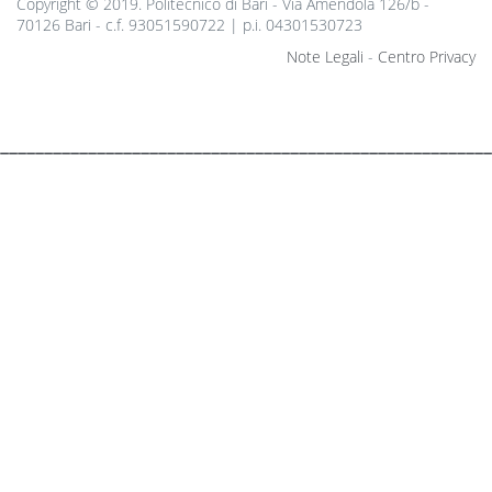
Copyright © 2019. Politecnico di Bari - Via Amendola 126/b -
70126 Bari - c.f. 93051590722 | p.i. 04301530723
Note Legali
-
Centro Privacy
________________________________________________________