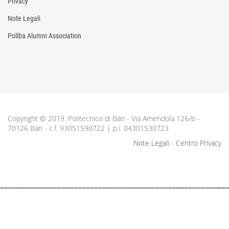
Privacy
Note Legali
Poliba Alumni Association
Copyright © 2019. Politecnico di Bari - Via Amendola 126/b -
70126 Bari - c.f. 93051590722 | p.i. 04301530723
Note Legali
-
Centro Privacy
________________________________________________________