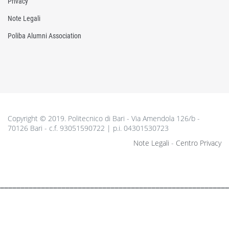
Privacy
Note Legali
Poliba Alumni Association
Copyright © 2019. Politecnico di Bari - Via Amendola 126/b -
70126 Bari - c.f. 93051590722 | p.i. 04301530723
Note Legali
-
Centro Privacy
________________________________________________________