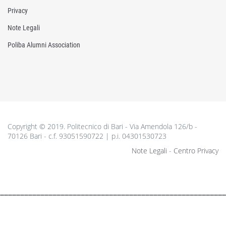
Privacy
Note Legali
Poliba Alumni Association
Copyright © 2019. Politecnico di Bari - Via Amendola 126/b -
70126 Bari - c.f. 93051590722 | p.i. 04301530723
Note Legali
-
Centro Privacy
________________________________________________________