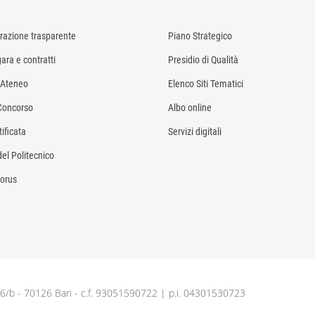
razione trasparente
Piano Strategico
ara e contratti
Presidio di Qualità
i Ateneo
Elenco Siti Tematici
Concorso
Albo online
ificata
Servizi digitali
del Politecnico
orus
26/b - 70126 Bari - c.f. 93051590722 | p.i. 04301530723