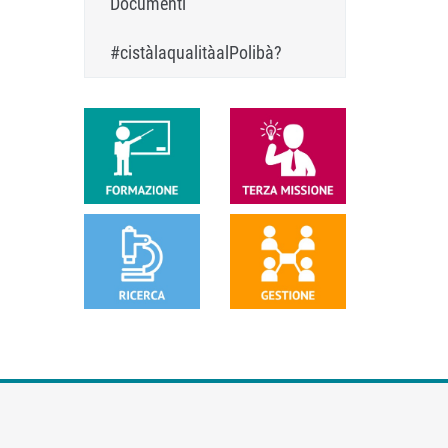
Documenti
#cistàlaqualitàalPolibà?