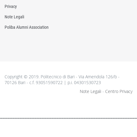
Privacy
Note Legali
Poliba Alumni Association
Copyright © 2019. Politecnico di Bari - Via Amendola 126/b -
70126 Bari - c.f. 93051590722 | p.i. 04301530723
Note Legali
-
Centro Privacy
________________________________________________________