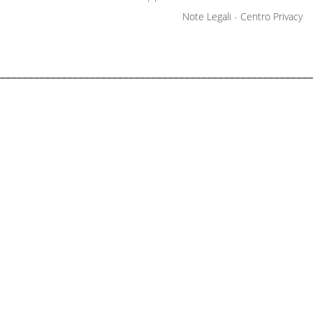
Note Legali
-
Centro Privacy
________________________________________________________