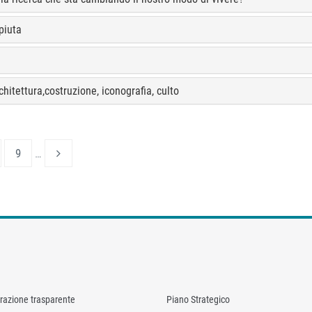
piuta
chitettura,costruzione, iconografia, culto
9
…
razione trasparente
Piano Strategico