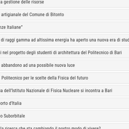
la gestione delle risorse
a artigianale del Comune di Bitonto
nze Italiane”
ne di raggi gamma ad altissima energia ha aperto una nuova era di st
 nel progetto degli studenti di architettura del Politecnico di Bari
o e abbandono ad una possibile nuova luce
Politecnico per le scelte della Fisica del futuro
ica dell’Istituto Nazionale di Fisica Nucleare si incontra a Bari
orto d’Italia
lo Suborbitale
 la ricerca che sta cambiando il nostro modo di vivere?