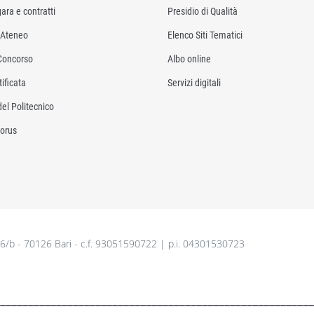
ara e contratti
Presidio di Qualità
i Ateneo
Elenco Siti Tematici
Concorso
Albo online
ificata
Servizi digitali
del Politecnico
orus
26/b - 70126 Bari - c.f. 93051590722 | p.i. 04301530723
________________________________________________________