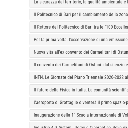
La sicurezza del territorio, la qualità ambientale e 
Il Politecnico di Bari per il cambiamento della zon
Il Rettore del Politecnico di Bari tra le “100 Eccelle
Per la prima volta. L’osservazione di una emissio
Nuova vita all’ex convento dei Carmelitani di Ostuni
Il convento dei Carmelitani di Ostuni: dal silenzi
INFN, Le Giornate del Piano Triennale 2020-2022 al 
Il futuro della Fisica in Italia. La comunità scientif
L’aeroporto di Grottaglie diventerà il primo spazio-p
Inaugurazione della 1° Scuola internazionale di Vo
Industria 4.0, Sistemi, Uomo e Cibernetica, dove va